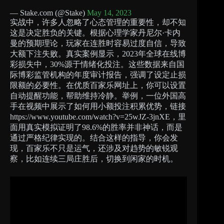
— Stake.com (@Stake)
May 14, 2023
实战中，许多人忽略了心态管理的重要性，却不知
这是决定胜负的关键。根据心理学家丹尼尔·卡内
曼的预期理论，玩家在连胜时容易过度自信，导致
大额下注失败。真实案例显示，2023年全球在线博
彩损失中，30%源于情绪化投注。这些数据来自国
际博彩监管机构的年度审计报告，强调了设定止损
限额的必要性。在优质百家乐网址上，你可以设置
自动提醒功能，帮助维持冷静。举例，一位外国高
手在视频中展示了如何用小额投注积累优势，链接
https://www.youtube.com/watch?v=25wJZ-3jnXE，里
面用真实模拟证明了98.6%的胜率并非神话，而是
通过严格纪律实现的。结合这样的指导，你会发
现，百家乐不只是运气，还涉及对趋势的敏锐观
察，比如连续三局庄胜后，切换到闲家的时机。