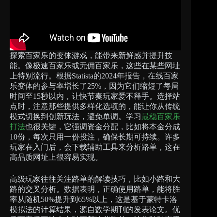
探索百家乐的变体游戏，能带来新鲜感并提升技
能。像极速百家乐或无佣百家乐，这些在某些网址
上特别流行。根据Statista的2024年报告，在线百家
乐变体的参与率增长了25%，因为它们缩短了每局
时间至15秒以内，让快节奏玩家爱不释手。选择站
点时，注意那些提供多样化选项的，能让你从传统
模式切换到创新玩法，避免单调。学习
最稳百家乐
打法
也很关键，它强调资金分配，比如将本金分成
10份，每次只用一份投注，确保长期可持续。许多
玩家在入门后，会下载辅助工具来分析路单，这在
高品质网址上很容易实现。
高级玩家往往关注路单的解读技巧，比如小路和大
路的交叉分析。数据表明，正确使用路单，能将胜
率从随机50%提升到65%以上，这是基于蒙特卡洛
模拟法的计算结果，源自数学期刊的发表论文。优