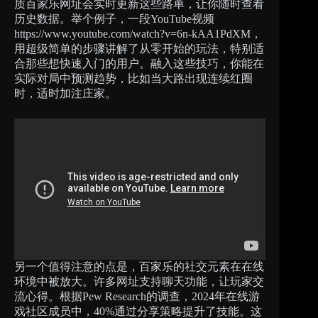
质百家乐网址会实时更新这些路单，让你随时查看
历史数据。举个例子，一段YouTube视频
https://www.youtube.com/watch?v=6n-kAA1PdXM，
用超级简单的步骤讲解了从零开始的玩法，特别适
合那些想快速入门的用户。融入这些技巧，你能在
实际对局中预测趋势，比如当大路出现连续红圈
时，适时加注庄家。
另一个值得注意的点是，百家乐的社交元素在在线
环境中被放大。许多网址支持聊天功能，让玩家交
流心得。根据Pew Research的调查，2024年在线游
戏社区成员中，40%通过分享策略提升了技能。这