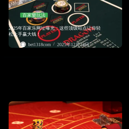
百家樂玩法
2025年百家乐网址曝光：这些顶级站点让你轻
松上手赢大钱！
bet1318com
2025年12月24日